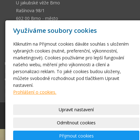
U jakubské věže Brno
Rašínova 98/1
602 00 Brno - město
13036661
IČ
Využíváme soubory cookies
CZ505112128
DIČ
Kliknutím na Přijmout cookies dáváte souhlas s uložením
ssobotkova@gmail.com
vybraných cookies (nutné, preferenční, výkonnostní,
+420 542 212 393
marketingové). Cookies používáme pro lepší fungování
Úvodní stránka
našeho webu, měření jeho výkonnosti a cílení a
personalizaci reklam. To jaké cookies budou uloženy,
E-shop
můžete svobodně rozhodnout pod tlačítkem Upravit
Obchodní podmínky
nastavení.
Fotogalerie
Prohlášení o cookies.
Kontakt
Upravit nastavení
© 2026
Antikvariát Sobotková U jakubské věže Brno
|
Mapa webu
Odmítnout cookies
Přijmout cookies
–
webové stránky
s AI,
doména
a
webhosting
u