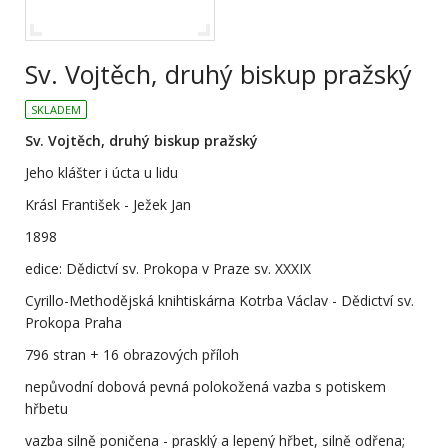
Sv. Vojtěch, druhý biskup pražský
SKLADEM
Sv. Vojtěch, druhý biskup pražský
Jeho klášter i úcta u lidu
Krásl František - Ježek Jan
1898
edice: Dědictví sv. Prokopa v Praze sv. XXXIX
Cyrillo-Methodějská knihtiskárna Kotrba Václav - Dědictví sv.
Prokopa Praha
796 stran + 16 obrazových příloh
nepůvodní dobová pevná polokožená vazba s potiskem
hřbetu
vazba silně poničena - prasklý a lepený hřbet, silně odřena;