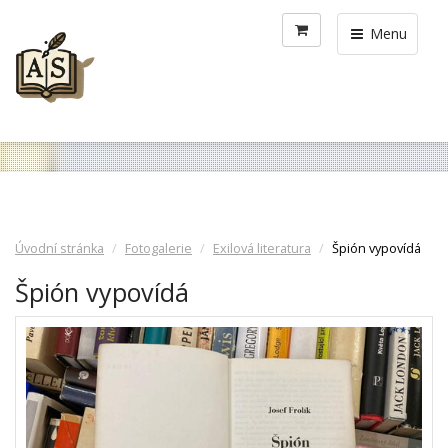
Menu
Úvodní stránka
Fotogalerie
Exilová literatura
Špión vypovídá
Špión vypovídá