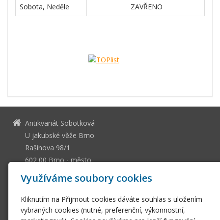
Sobota, Neděle
ZAVŘENO
Antikvariát Sobotková
U jakubské věže Brno
Rašínova 98/1
602 00 Brno - město
13036661
IČ
Využíváme soubory cookies
CZ505112128
DIČ
Kliknutím na Přijmout cookies dáváte souhlas s uložením
ssobotkova@gmail.com
vybraných cookies (nutné, preferenční, výkonnostní,
+420 542 212 393