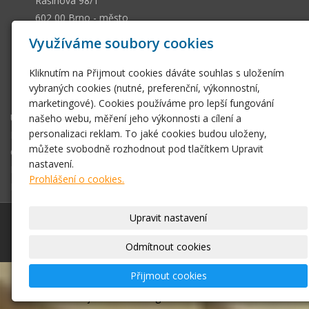
Rašínova 98/1
602 00 Brno - město
13036661
IČ
Využíváme soubory cookies
CZ505112128
DIČ
Kliknutím na Přijmout cookies dáváte souhlas s uložením
ssobotkova@gmail.com
vybraných cookies (nutné, preferenční, výkonnostní,
+420 542 212 393
marketingové). Cookies používáme pro lepší fungování
Úvodní stránka
našeho webu, měření jeho výkonnosti a cílení a
personalizaci reklam. To jaké cookies budou uloženy,
E-shop
můžete svobodně rozhodnout pod tlačítkem Upravit
Obchodní podmínky
nastavení.
Fotogalerie
Prohlášení o cookies.
Kontakt
Upravit nastavení
© 2026
Antikvariát Sobotková U jakubské věže Brno
|
Mapa webu
Odmítnout cookies
Přijmout cookies
–
webové stránky
s AI,
doména
a
webhosting
u
jediného 5★ registrátora v ČR