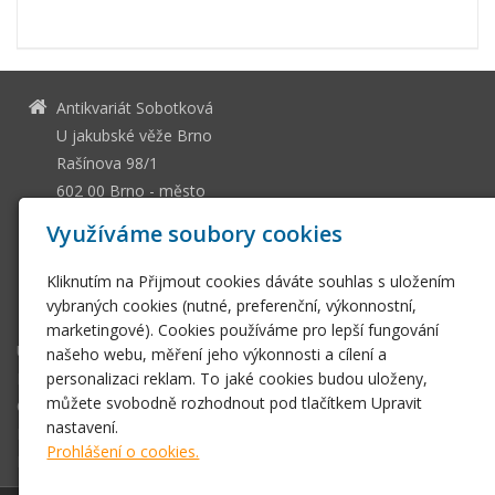
Antikvariát Sobotková
U jakubské věže Brno
Rašínova 98/1
602 00 Brno - město
13036661
IČ
Využíváme soubory cookies
CZ505112128
DIČ
Kliknutím na Přijmout cookies dáváte souhlas s uložením
ssobotkova@gmail.com
vybraných cookies (nutné, preferenční, výkonnostní,
+420 542 212 393
marketingové). Cookies používáme pro lepší fungování
Úvodní stránka
našeho webu, měření jeho výkonnosti a cílení a
personalizaci reklam. To jaké cookies budou uloženy,
E-shop
můžete svobodně rozhodnout pod tlačítkem Upravit
Obchodní podmínky
nastavení.
Fotogalerie
Prohlášení o cookies.
Kontakt