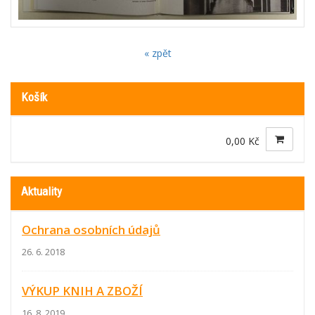
« zpět
Košík
0,00 Kč
Aktuality
Ochrana osobních údajů
26. 6. 2018
VÝKUP KNIH A ZBOŽÍ
16. 8. 2019