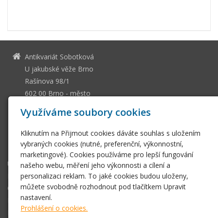
Antikvariát Sobotková
U jakubské věže Brno
Rašínova 98/1
602 00 Brno - město
13036661
IČ
Využíváme soubory cookies
CZ505112128
DIČ
Kliknutím na Přijmout cookies dáváte souhlas s uložením
ssobotkova@gmail.com
vybraných cookies (nutné, preferenční, výkonnostní,
+420 542 212 393
marketingové). Cookies používáme pro lepší fungování
Úvodní stránka
našeho webu, měření jeho výkonnosti a cílení a
personalizaci reklam. To jaké cookies budou uloženy,
E-shop
můžete svobodně rozhodnout pod tlačítkem Upravit
Obchodní podmínky
nastavení.
Fotogalerie
Prohlášení o cookies.
Kontakt