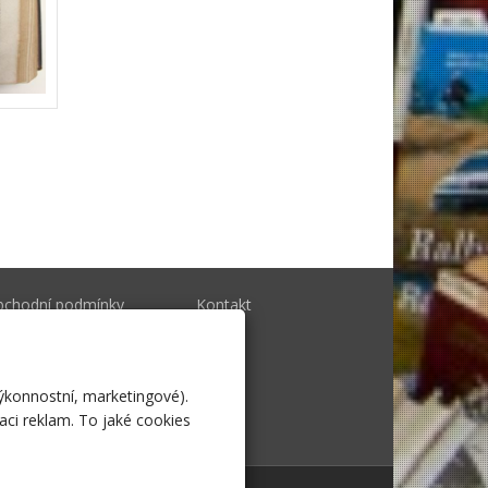
bchodní podmínky
Kontakt
togalerie
výkonnostní, marketingové).
aci reklam. To jaké cookies