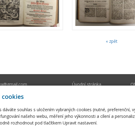
« zpět
va@gmail.com
Úvodní stránka
O
212 393
E-shop
Fo
 cookies
s dáváte souhlas s uložením vybraných cookies (nutné, preferenční, 
fungování našeho webu, měření jeho výkonnosti a cílení a personaliz
dně rozhodnout pod tlačítkem Upravit nastavení.