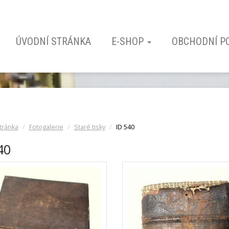
ÚVODNÍ STRÁNKA
E-SHOP
OBCHODNÍ P
tránka
Fotogalerie
Staré tisky
ID 540
40