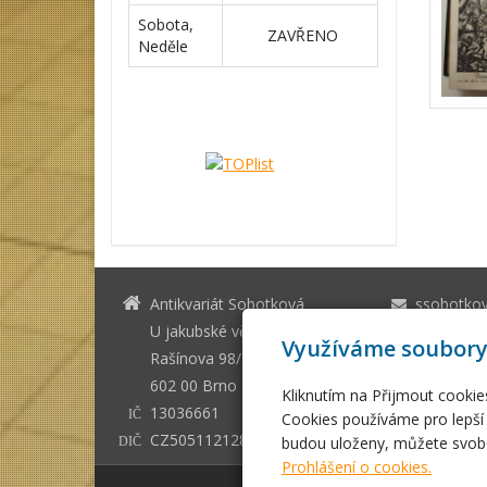
Sobota,
ZAVŘENO
Neděle
Antikvariát Sobotková
ssobotko
U jakubské věže Brno
+420 542 
Využíváme soubory
Rašínova 98/1
602 00 Brno - město
Kliknutím na Přijmout cookie
13036661
IČ
Cookies používáme pro lepší 
CZ505112128
budou uloženy, můžete svobo
DIČ
Prohlášení o cookies.