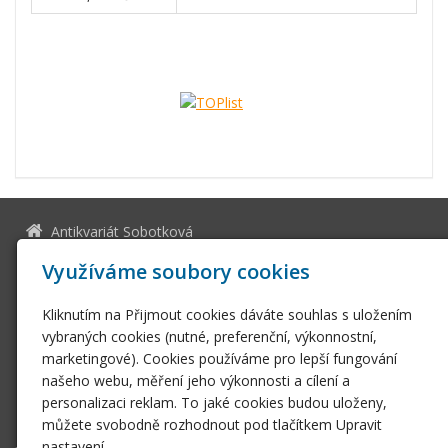
Antikvariát Sobotková
U jakubské věže Brno
Využíváme soubory cookies
Rašínova 98/1
602 00 Brno - město
Kliknutím na Přijmout cookies dáváte souhlas s uložením
13036661
vybraných cookies (nutné, preferenční, výkonnostní,
IČ
CZ505112128
marketingové). Cookies používáme pro lepší fungování
DIČ
našeho webu, měření jeho výkonnosti a cílení a
ssobotkova@gmail.com
personalizaci reklam. To jaké cookies budou uloženy,
+420 542 212 393
můžete svobodně rozhodnout pod tlačítkem Upravit
nastavení.