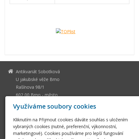
Antikvariát Sobotková
U jakubské věže Brno
Rašínova 98/1
602 00 Brno - město
13036661
IČ
Využíváme soubory cookies
CZ505112128
DIČ
Kliknutím na Přijmout cookies dáváte souhlas s uložením
ssobotkova@gmail.com
vybraných cookies (nutné, preferenční, výkonnostní,
+420 542 212 393
marketingové). Cookies používáme pro lepší fungování