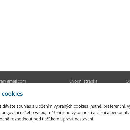
va@gmail.com
Úvodní stránka
O
212 393
E-shop
Fo
 cookies
s dáváte souhlas s uložením vybraných cookies (nutné, preferenční, 
fungování našeho webu, měření jeho výkonnosti a cílení a personaliz
dně rozhodnout pod tlačítkem Upravit nastavení.