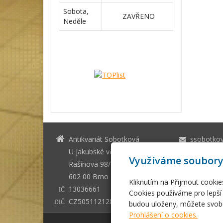
Sobota,
ZAVŘENO
Neděle
Antikvariát Sobotková
ssobotko
U jakubské věže Brno
+420 542 
Využíváme soubory
Rašínova 98/1
602 00 Brno - město
Kliknutím na Přijmout cookie
13036661
IČ
Cookies používáme pro lepší 
CZ505112128
budou uloženy, můžete svobo
DIČ
Prohlášení o cookies.