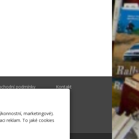
bchodní podmínky
Kontakt
togalerie
výkonnostní, marketingové).
aci reklam. To jaké cookies