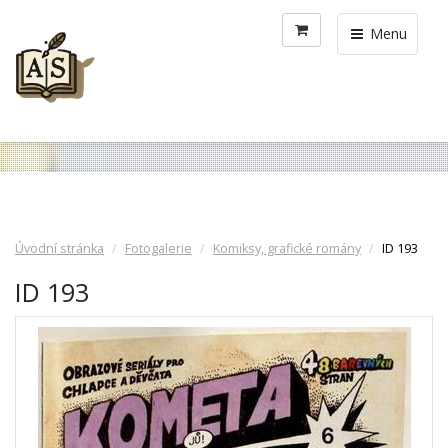
Menu
Úvodní stránka
Fotogalerie
Komiksy, grafické romány
ID 193
ID 193