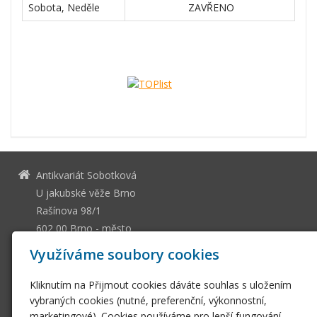
Sobota, Neděle
ZAVŘENO
Antikvariát Sobotková
U jakubské věže Brno
Rašínova 98/1
602 00 Brno - město
13036661
IČ
Využíváme soubory cookies
CZ505112128
DIČ
Kliknutím na Přijmout cookies dáváte souhlas s uložením
ssobotkova@gmail.com
vybraných cookies (nutné, preferenční, výkonnostní,
+420 542 212 393
marketingové). Cookies používáme pro lepší fungování