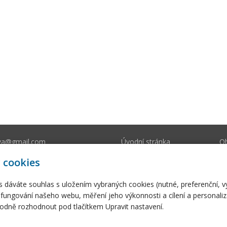
va@gmail.com
Úvodní stránka
O
212 393
E-shop
Fo
 cookies
s dáváte souhlas s uložením vybraných cookies (nutné, preferenční, 
fungování našeho webu, měření jeho výkonnosti a cílení a personaliz
dně rozhodnout pod tlačítkem Upravit nastavení.