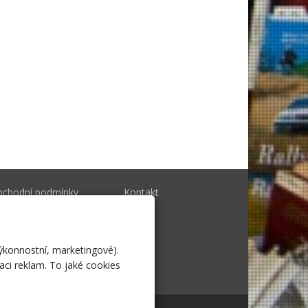
bchodní podmínky
Kontakt
togalerie
výkonnostní, marketingové).
aci reklam. To jaké cookies