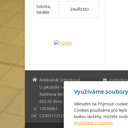
Sobota,
ZAVŘENO
Neděle
Antikvariát Sobotková
ssobotko
U jakubské věže Brno
+420 542 
Využíváme soubory
Rašínova 98/1
602 00 Brno - město
Kliknutím na Přijmout cookie
13036661
IČ
Cookies používáme pro lepší 
CZ505112128
budou uloženy, můžete svobo
DIČ
Prohlášení o cookies.