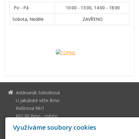
Po - Pá
10:00 - 13:00, 14:00 - 18:00
Sobota, Neděle
ZAVŘENO
Antikvariát Sobotková
U jakubské věže Brno
Rašínova 98/1
602 00 Brno - město
13036661
IČ
Využíváme soubory cookies
CZ505112128
DIČ