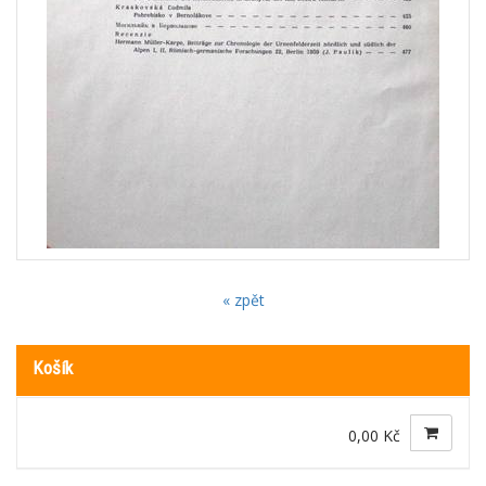
« zpět
Košík
0,00 Kč