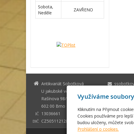
Sobota,
ZAVŘENO
Neděle
Antikvariát Sobotková
ssobotko
U jakubské věže Brno
+420 542 
Využíváme soubory
Rašínova 98/1
602 00 Brno - město
Kliknutím na Přijmout cookie
13036661
IČ
Cookies používáme pro lepší 
CZ505112128
budou uloženy, můžete svobo
DIČ
Prohlášení o cookies.