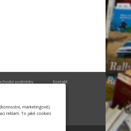
bchodní podmínky
Kontakt
togalerie
výkonnostní, marketingové).
aci reklam. To jaké cookies