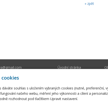
« zpět
va@gmail.com
Úvodní stránka
O
212 393
E-shop
Fo
 cookies
s dáváte souhlas s uložením vybraných cookies (nutné, preferenční, 
fungování našeho webu, měření jeho výkonnosti a cílení a personaliz
dně rozhodnout pod tlačítkem Upravit nastavení.