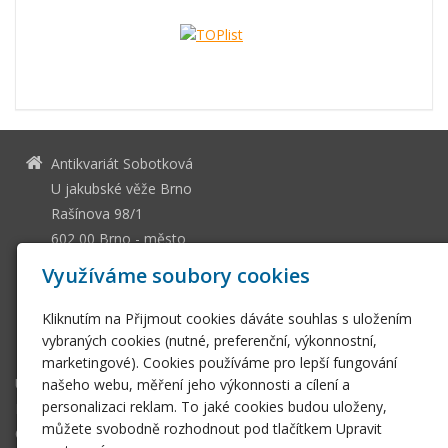
Antikvariát Sobotková
U jakubské věže Brno
Rašínova 98/1
602 00 Brno - město
13036661
IČ
Využíváme soubory cookies
CZ505112128
DIČ
Kliknutím na Přijmout cookies dáváte souhlas s uložením
ssobotkova@gmail.com
vybraných cookies (nutné, preferenční, výkonnostní,
+420 542 212 393
marketingové). Cookies používáme pro lepší fungování
Úvodní stránka
našeho webu, měření jeho výkonnosti a cílení a
personalizaci reklam. To jaké cookies budou uloženy,
E-shop
můžete svobodně rozhodnout pod tlačítkem Upravit
Obchodní podmínky