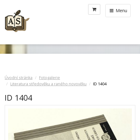
Menu
Úvodní stránka
Fotogalerie
Literatura středověku a raného novověku
ID 1404
ID 1404