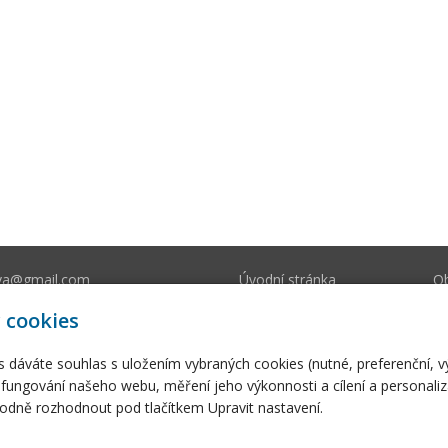
va@gmail.com
Úvodní stránka
O
212 393
E-shop
Fo
 cookies
s dáváte souhlas s uložením vybraných cookies (nutné, preferenční, 
fungování našeho webu, měření jeho výkonnosti a cílení a personaliz
dně rozhodnout pod tlačítkem Upravit nastavení.