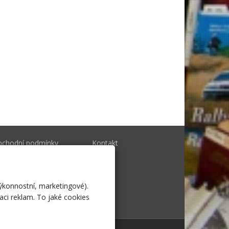
bchodní podmínky
Kontakt
togalerie
výkonnostní, marketingové).
aci reklam. To jaké cookies