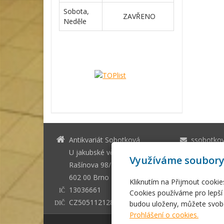
Sobota,
ZAVŘENO
Neděle
Antikvariát Sobotková
ssobotko
U jakubské věže Brno
+420 542 
Využíváme soubory
Rašínova 98/1
602 00 Brno - město
Kliknutím na Přijmout cookie
13036661
IČ
Cookies používáme pro lepší 
CZ505112128
budou uloženy, můžete svobo
DIČ
Prohlášení o cookies.