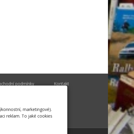
bchodní podmínky
Kontakt
togalerie
výkonnostní, marketingové).
aci reklam. To jaké cookies