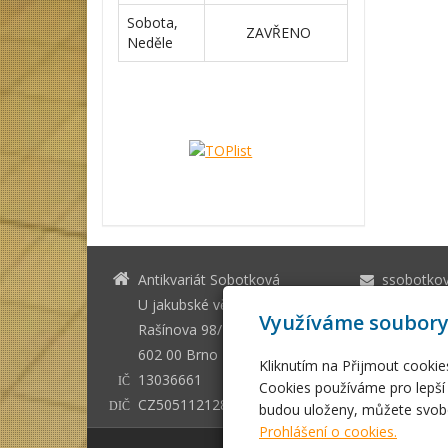
Sobota,
ZAVŘENO
Neděle
Antikvariát Sobotková
ssobotko
U jakubské věže Brno
+420 542 
Využíváme soubory
Rašínova 98/1
602 00 Brno - město
Kliknutím na Přijmout cookie
13036661
IČ
Cookies používáme pro lepší 
CZ505112128
budou uloženy, můžete svobo
DIČ
Prohlášení o cookies.