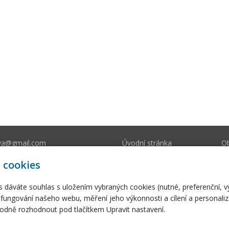
va@gmail.com
Úvodní stránka
O
212 393
E-shop
Fo
 cookies
s dáváte souhlas s uložením vybraných cookies (nutné, preferenční, 
fungování našeho webu, měření jeho výkonnosti a cílení a personaliz
dně rozhodnout pod tlačítkem Upravit nastavení.