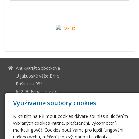
Antikvariát Sobotková
U jakubské věže Brno
Rašínova 98/1
602 00 Brno - město
13036661
IČ
Využíváme soubory cookies
CZ505112128
DIČ
Kliknutím na Přijmout cookies dáváte souhlas s uložením
ssobotkova@gmail.com
vybraných cookies (nutné, preferenční, výkonnostní,
+420 542 212 393
marketingové). Cookies používáme pro lepší fungování
Úvodní stránka
našeho webu, měření jeho výkonnosti a cílení a