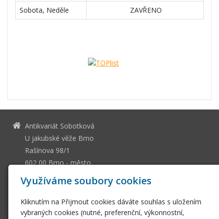
Sobota, Neděle
ZAVŘENO
Antikvariát Sobotková
U jakubské věže Brno
Rašínova 98/1
602 00 Brno - město
13036661
IČ
Využíváme soubory cookies
CZ505112128
DIČ
Kliknutím na Přijmout cookies dáváte souhlas s uložením
ssobotkova@gmail.com
vybraných cookies (nutné, preferenční, výkonnostní,
+420 542 212 393