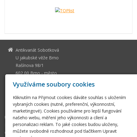
Antikvariát Sobotková
U jakubské věže Brno
Rašínova 98/1
602 00 Brno - město
13036661
IČ
Využíváme soubory cookies
CZ505112128
DIČ
Kliknutím na Přijmout cookies dáváte souhlas s uložením
ssobotkova@gmail.com
vybraných cookies (nutné, preferenční, výkonnostní,
+420 542 212 393
marketingové). Cookies používáme pro lepší fungování
Úvodní stránka
našeho webu, měření jeho výkonnosti a cílení a
personalizaci reklam. To jaké cookies budou uloženy,
E-shop
můžete svobodně rozhodnout pod tlačítkem Upravit
Obchodní podmínky