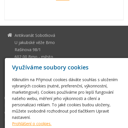
Antikvariát Sobotková
U jakubské věže Brno
Rašínova 98/1
602 00 Brno - město
13036661
IČ
Využíváme soubory cookies
CZ505112128
DIČ
Kliknutím na Přijmout cookies dáváte souhlas s uložením
ssobotkova@gmail.com
vybraných cookies (nutné, preferenční, výkonnostní,
+420 542 212 393
marketingové). Cookies používáme pro lepší fungování
Úvodní stránka
našeho webu, měření jeho výkonnosti a cílení a
personalizaci reklam. To jaké cookies budou uloženy,
E-shop
můžete svobodně rozhodnout pod tlačítkem Upravit
Obchodní podmínky
nastavení.
Fotogalerie
Prohlášení o cookies.
Kontakt