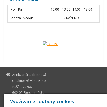
Po - Pá
10:00 - 13:00, 14:00 - 18:00
Sobota, Neděle
ZAVŘENO
Antikvariát Sobotková
U jakubské věže Brno
Rašínova 98/1
602 00 Brno - město
13036661
IČ
Využíváme soubory cookies
CZ505112128
DIČ