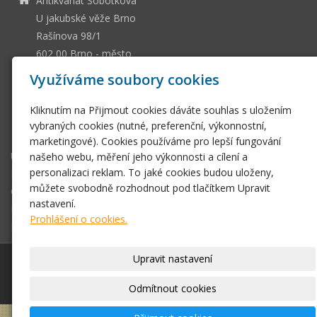
Antikvariát Sobotková
U jakubské věže Brno
Rašínova 98/1
602 00 Brno - město
13036661
IČ
Využíváme soubory cookies
CZ505112128
DIČ
Kliknutím na Přijmout cookies dáváte souhlas s uložením
ssobotkova@gmail.com
vybraných cookies (nutné, preferenční, výkonnostní,
+420 542 212 393
marketingové). Cookies používáme pro lepší fungování
Úvodní stránka
našeho webu, měření jeho výkonnosti a cílení a
personalizaci reklam. To jaké cookies budou uloženy,
E-shop
můžete svobodně rozhodnout pod tlačítkem Upravit
Obchodní podmínky
nastavení.
Fotogalerie
Prohlášení o cookies.
Kontakt
Upravit nastavení
© 2026
Antikvariát Sobotková U jakubské věže Brno
|
Mapa webu
Odmítnout cookies