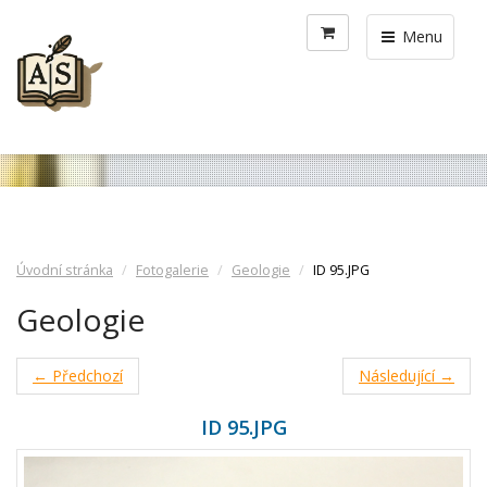
Menu
Úvodní stránka
Fotogalerie
Geologie
ID 95.JPG
Geologie
← Předchozí
Následující →
ID 95.JPG