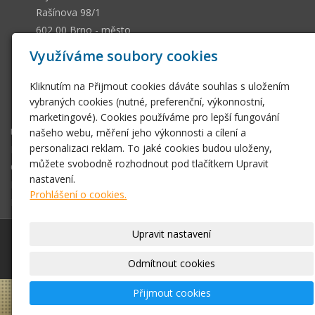
Rašínova 98/1
602 00 Brno - město
13036661
IČ
Využíváme soubory cookies
CZ505112128
DIČ
Kliknutím na Přijmout cookies dáváte souhlas s uložením
ssobotkova@gmail.com
vybraných cookies (nutné, preferenční, výkonnostní,
+420 542 212 393
marketingové). Cookies používáme pro lepší fungování
Úvodní stránka
našeho webu, měření jeho výkonnosti a cílení a
personalizaci reklam. To jaké cookies budou uloženy,
E-shop
můžete svobodně rozhodnout pod tlačítkem Upravit
Obchodní podmínky
nastavení.
Fotogalerie
Prohlášení o cookies.
Kontakt
Upravit nastavení
© 2026
Antikvariát Sobotková U jakubské věže Brno
|
Mapa webu
Odmítnout cookies
Přijmout cookies
–
webové stránky
s AI,
doména
a
webhosting
u
jediného 5★ registrátora v ČR