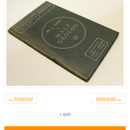
← Předchozí
Následující →
« zpět